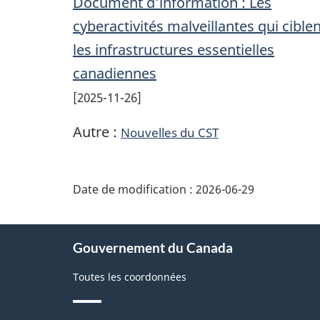
Document d’information : Les
cyberactivités malveillantes qui cible
les infrastructures essentielles
canadiennes
2025-11-26
Autre :
Nouvelles du CST
Date de modification :
2026-06-29
À
propos
Gouvernement du Canada
de
ce
Toutes les coordonnées
site