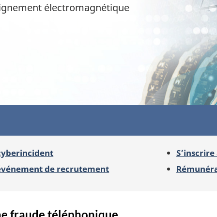
nseignement électromagnétique
cyberincident
S’inscrire
événement de recrutement
Rémunéra
e fraude téléphonique