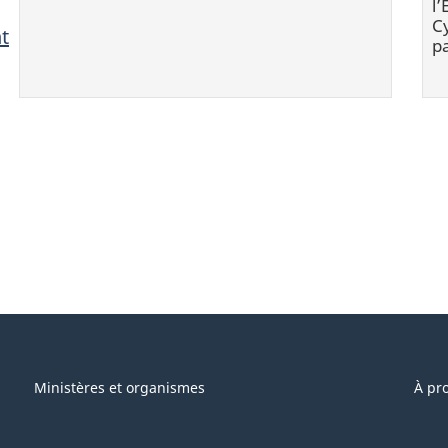
l
Cy
nt
p
Ministères et organismes
À pr