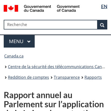
Sélectio
Government
EN
Passer
Passer
Passer
of
de
au
à
à
Canada
contenu
«
la
la
/
Recherche
Recherche
principal
Au
version
Rec
langue
Gouvernement
sujet
HTML
du
du
simplifiée
Menu
Canada
gouvernement
MAIN
MENU
»
Canada.ca
Centre de la sécurité des télécommunications Canada
Reddition de comptes
Transparence
Rapports
Rapport annuel au
Parlement sur l’application