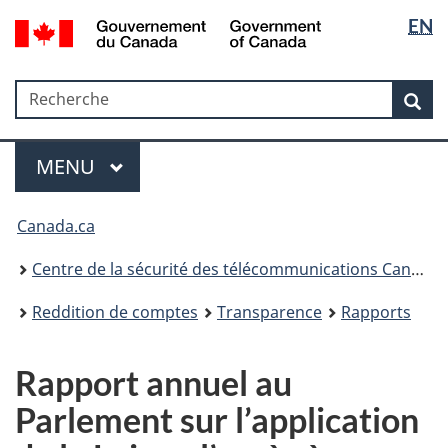
Sélectio
Government
EN
Passer
Passer
Passer
of
de
au
à
à
Canada
contenu
«
la
la
/
Recherche
Recherche
principal
Au
version
Rec
langue
Gouvernement
sujet
HTML
du
du
simplifiée
Menu
Canada
gouvernement
MAIN
MENU
»
Canada.ca
Centre de la sécurité des télécommunications Canada
Reddition de comptes
Transparence
Rapports
Rapport annuel au
Parlement sur l’application