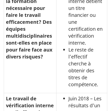
la formation
interne détient
au
nécessaire pour
un titre
rendement
faire le travail
financier ou
de
efficacement? Des
une
équipes
certification en
l'audit
multidisciplinaires
vérification
interne
sont-elles en place
interne.
-
pour faire face aux
Le reste de
30
divers risques?
l’effectif
juin
cherche à
2018
obtenir des
titres de
compétence.
Le travail de
Juin 2018 – Les
vérification interne
résultats d’un