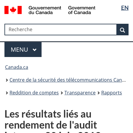
Sélectio
Government
EN
Passer
Passer
Passer
of
de
au
à
à
Canada
contenu
«
la
la
/
Recherche
Recherche
principal
Au
version
Rec
langue
Gouvernement
sujet
HTML
du
du
simplifiée
Menu
Canada
gouvernement
MAIN
MENU
»
Canada.ca
Centre de la sécurité des télécommunications Canada
Reddition de comptes
Transparence
Rapports
Les résultats liés au
rendement de l'audit