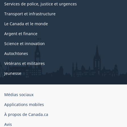
Services de police, justice et urgences
Transport et infrastructure
Le Canada et le monde
Argent et finance
Science et innovation
Autochtones
Vétérans et militaires
Jeunesse
Organisation
Médias sociaux
du
Applications mobiles
gouvernement
du
À propos de Canada.ca
Canada
Avis