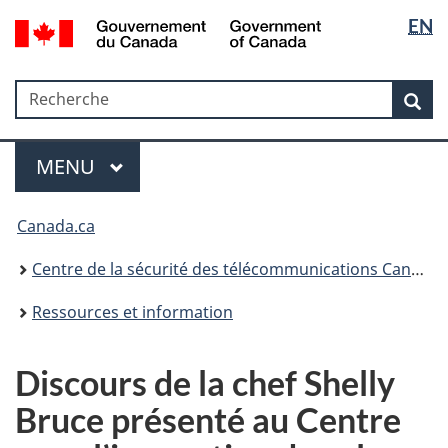
Sélectio
Government
EN
Passer
Passer
Passer
of
de
au
à
à
Canada
contenu
«
la
la
/
Recherche
Recherche
principal
Au
version
Rec
langue
Gouvernement
sujet
HTML
du
du
simplifiée
Menu
Canada
gouvernement
MAIN
MENU
»
Canada.ca
Centre de la sécurité des télécommunications Canada
Ressources et information
Discours de la chef Shelly
Bruce présenté au Centre